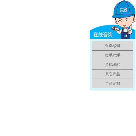
合页/铰链
拉手/把手
搭扣/箱扣
其它产品
产品定制