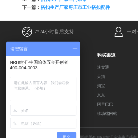
下一篇：
搭扣生产厂家枣庄市工业搭扣配件
7*24小时售后支持
一对
请您留言
产品分类
购买渠道
NRH纳汇-中国箱体五金开创者
搭扣系列
速卖通
400-004-0003
箱扣系列
天猫
拉手系列
淘宝
合页系列
京东
包角系列
阿里巴巴
百度sitemap
移动端网站
Copyright © 2018 NRH 纳汇五金 版权所有
提交
NRH纳汇
专注生产
搭扣