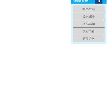
合页/铰链
拉手/把手
搭扣/箱扣
其它产品
产品定制