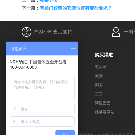
上一篇：
铰链分类
下一篇：
普通门铰链的安装位置有哪些要求？
7*24小时售后支持
一对
请您留言
产品分类
购买渠道
NRH纳汇-中国箱体五金开创者
搭扣系列
速卖通
400-004-0003
箱扣系列
天猫
拉手系列
淘宝
合页系列
京东
包角系列
阿里巴巴
百度sitemap
移动端网站