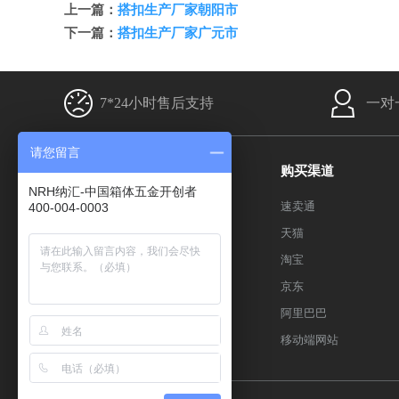
上一篇：
搭扣生产厂家朝阳市
下一篇：
搭扣生产厂家广元市
7*24小时售后支持
一对
请您留言
产品分类
购买渠道
NRH纳汇-中国箱体五金开创者
搭扣系列
速卖通
400-004-0003
箱扣系列
天猫
拉手系列
淘宝
合页系列
京东
包角系列
阿里巴巴
百度sitemap
移动端网站