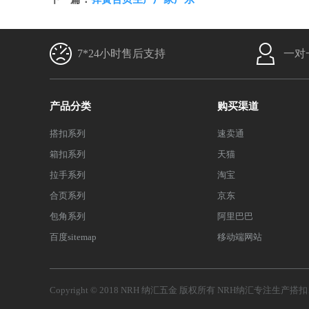
7*24小时售后支持
一对
产品分类
购买渠道
搭扣系列
速卖通
箱扣系列
天猫
拉手系列
淘宝
合页系列
京东
包角系列
阿里巴巴
百度sitemap
移动端网站
Copyright © 2018 NRH 纳汇五金 版权所有
NRH纳汇
专注生产
搭扣