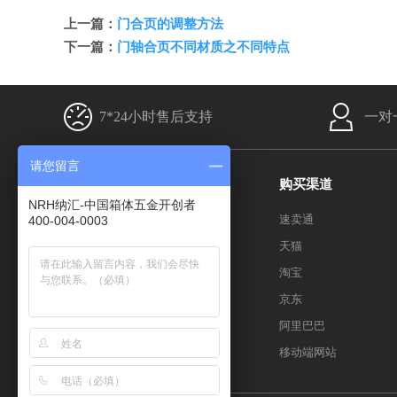
上一篇：
门合页的调整方法
下一篇：
门轴合页不同材质之不同特点
7*24小时售后支持
一对
请您留言
产品分类
购买渠道
NRH纳汇-中国箱体五金开创者
搭扣系列
速卖通
400-004-0003
箱扣系列
天猫
拉手系列
淘宝
合页系列
京东
包角系列
阿里巴巴
百度sitemap
移动端网站